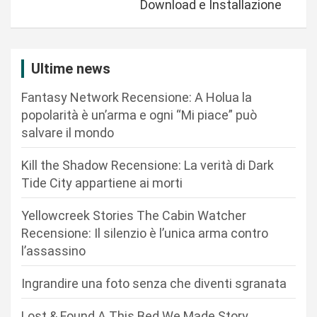
g
Download e Installazione
a
z
i
Ultime news
o
Fantasy Network Recensione: A Holua la
n
popolarità è un’arma e ogni “Mi piace” può
salvare il mondo
e
a
Kill the Shadow Recensione: La verità di Dark
r
Tide City appartiene ai morti
t
Yellowcreek Stories The Cabin Watcher
i
Recensione: Il silenzio è l’unica arma contro
c
l’assassino
o
Ingrandire una foto senza che diventi sgranata
l
Lost & Found A This Bed We Made Story