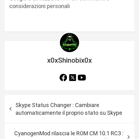
considerazioni personali
x0xShinobix0x
N
Skype Status Changer : Cambiare
a
automaticamente il proprio stato su Skype
v
i
CyanogenMod rilascia le ROM CM 10.1 RC3 :