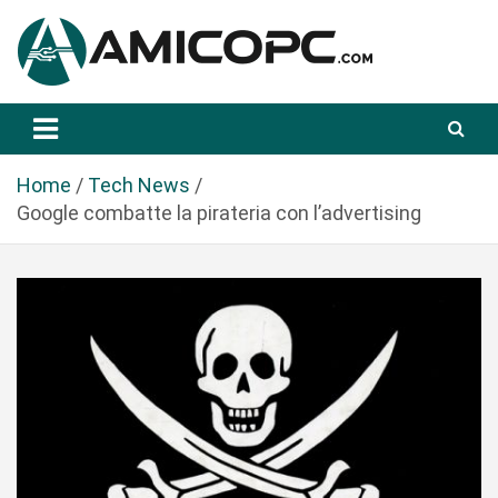
S
a
l
t
Novità Tecnologiche: Guide e News
Amicopc.com
a
a
l
Home
Tech News
c
Google combatte la pirateria con l’advertising
o
n
t
e
n
u
t
o