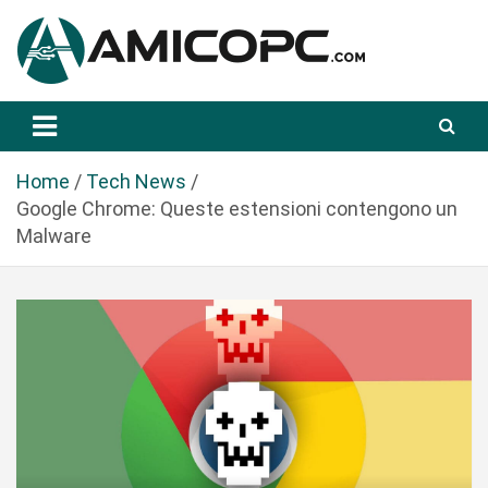
S
a
l
t
Novità Tecnologiche: Guide e News
Amicopc.com
a
a
l
Home
Tech News
c
Google Chrome: Queste estensioni contengono un
o
Malware
n
t
e
n
u
t
o