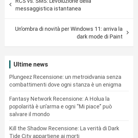
RCS vs. SMS: L’evoluzione della
a
messaggistica istantanea
v
i
Un’ombra di novità per Windows 11: arriva la
g
dark mode di Paint
a
z
i
Ultime news
o
Plungeez Recensione: un metroidvania senza
n
combattimenti dove ogni stanza è un enigma
e
Fantasy Network Recensione: A Holua la
a
popolarità è un’arma e ogni “Mi piace” può
r
salvare il mondo
t
Kill the Shadow Recensione: La verità di Dark
i
Tide City appartiene ai morti