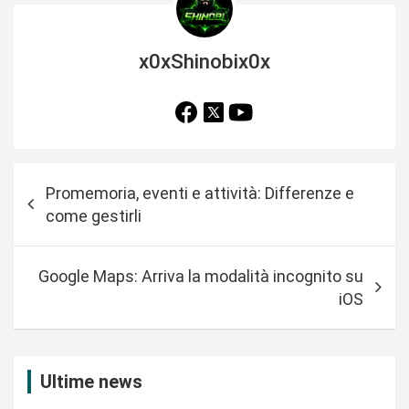
x0xShinobix0x
N
Promemoria, eventi e attività: Differenze e
a
come gestirli
v
i
Google Maps: Arriva la modalità incognito su
g
iOS
a
z
i
Ultime news