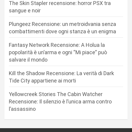
o
The Skin Stapler recensione: horror PSX tra
n
sangue e noir
e
Plungeez Recensione: un metroidvania senza
a
combattimenti dove ogni stanza è un enigma
r
Fantasy Network Recensione: A Holua la
t
popolarità è un’arma e ogni “Mi piace” può
i
salvare il mondo
c
Kill the Shadow Recensione: La verità di Dark
o
Tide City appartiene ai morti
l
i
Yellowcreek Stories The Cabin Watcher
Recensione: Il silenzio è l’unica arma contro
l’assassino