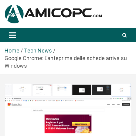
S
a
l
t
Novità Tecnologiche: Guide e News
Amicopc.com
a
a
l
Home
Tech News
c
Google Chrome: L’anteprima delle schede arriva su
o
Windows
n
t
e
n
u
t
o