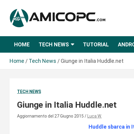
S
a
l
t
Novità Tecnologiche: Guide e News
Amicopc.com
a
a
HOME
TECH NEWS
TUTORIAL
ANDR
l
c
Home
Tech News
Giunge in Italia Huddle.net
o
n
t
e
TECH NEWS
n
u
Giunge in Italia Huddle.net
t
o
Aggiornamento del 27 Giugno 2015
Luca W.
Huddle sbarca in I