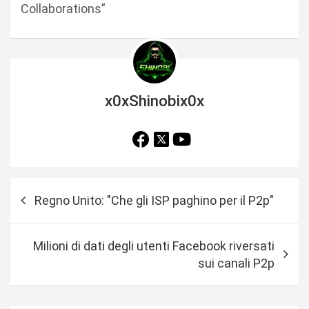
Collaborations”
x0xShinobix0x
N
Regno Unito: "Che gli ISP paghino per il P2p"
a
v
Milioni di dati degli utenti Facebook riversati
i
sui canali P2p
g
a