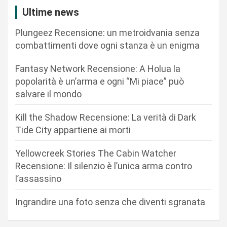
z
Ultime news
i
Plungeez Recensione: un metroidvania senza
o
combattimenti dove ogni stanza è un enigma
n
Fantasy Network Recensione: A Holua la
e
popolarità è un’arma e ogni “Mi piace” può
a
salvare il mondo
r
Kill the Shadow Recensione: La verità di Dark
t
Tide City appartiene ai morti
i
c
Yellowcreek Stories The Cabin Watcher
Recensione: Il silenzio è l’unica arma contro
o
l’assassino
l
i
Ingrandire una foto senza che diventi sgranata