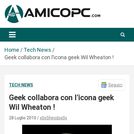
S
a
l
t
Novità Tecnologiche: Guide e News
Amicopc.com
a
a
l
Home
Tech News
c
Geek collabora con l’icona geek Wil Wheaton !
o
n
t
TECH NEWS
Seguici
e
n
Geek collabora con l’icona geek
u
Wil Wheaton !
t
o
28 Luglio 2010
x0xShinobix0x