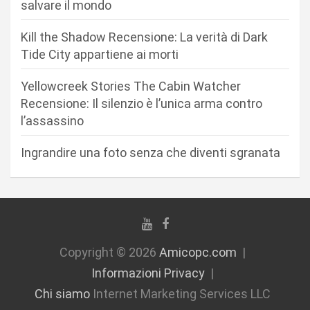
salvare il mondo
r
Kill the Shadow Recensione: La verità di Dark
t
Tide City appartiene ai morti
i
c
Yellowcreek Stories The Cabin Watcher
Recensione: Il silenzio è l’unica arma contro
o
l’assassino
l
i
Ingrandire una foto senza che diventi sgranata
Copyright © 2026
Amicopc.com
Informazioni Privacy
Chi siamo
Internet Marketing Services LLC