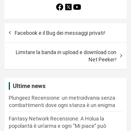
N
Facebook e il Bug dei messaggi privati!
a
v
Limitare la banda in upload e download con
i
Net Peeker!
g
a
z
Ultime news
i
Plungeez Recensione: un metroidvania senza
o
combattimenti dove ogni stanza è un enigma
n
Fantasy Network Recensione: A Holua la
e
popolarità è un’arma e ogni “Mi piace” può
a