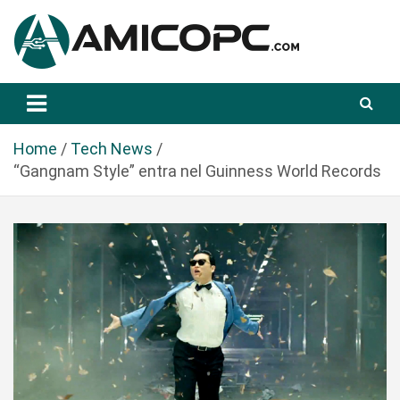
S
a
l
t
Novità Tecnologiche: Guide e News
Amicopc.com
a
a
l
Home
Tech News
c
“Gangnam Style” entra nel Guinness World Records
o
n
t
e
n
u
t
o