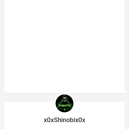
x0xShinobix0x