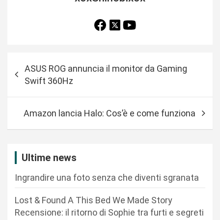
N
ASUS ROG annuncia il monitor da Gaming
a
Swift 360Hz
v
i
Amazon lancia Halo: Cos’è e come funziona
g
a
z
Ultime news
i
Ingrandire una foto senza che diventi sgranata
o
n
Lost & Found A This Bed We Made Story
Recensione: il ritorno di Sophie tra furti e segreti
e