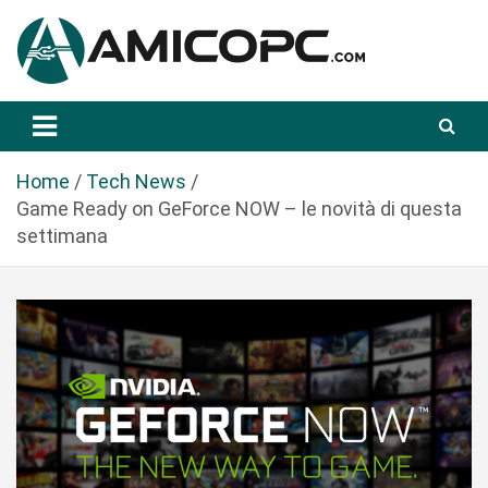
S
a
l
t
Novità Tecnologiche: Guide e News
Amicopc.com
a
a
l
Home
Tech News
c
Game Ready on GeForce NOW – le novità di questa
o
settimana
n
t
e
n
u
t
o