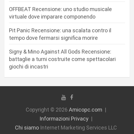
a
OFFBEAT Recensione: uno studio musicale
r
virtuale dove imparare componendo
t
Pit Panic Recensione: una scalata contro il
i
tempo dove fermarsi significa morire
c
Signy & Mino Against All Gods Recensione:
o
battaglie a turni costruite come spettacolari
l
giochi di incastri
i
Copyright © 2026
Amicopc.com
Informazioni Privacy
Chi siamo
Internet Marketing Services LLC