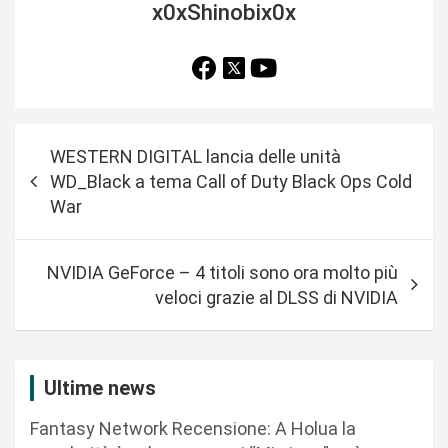
x0xShinobix0x
N
WESTERN DIGITAL lancia delle unità
a
WD_Black a tema Call of Duty Black Ops Cold
v
War
i
g
NVIDIA GeForce – 4 titoli sono ora molto più
a
veloci grazie al DLSS di NVIDIA
z
i
Ultime news
o
n
Fantasy Network Recensione: A Holua la