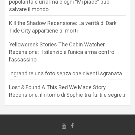
popolarità è un’arma e ogni “Mi piace” può
e
salvare il mondo
a
r
Kill the Shadow Recensione: La verità di Dark
Tide City appartiene ai morti
t
i
Yellowcreek Stories The Cabin Watcher
c
Recensione: Il silenzio è l’unica arma contro
l’assassino
o
l
Ingrandire una foto senza che diventi sgranata
i
Lost & Found A This Bed We Made Story
Recensione: il ritorno di Sophie tra furti e segreti