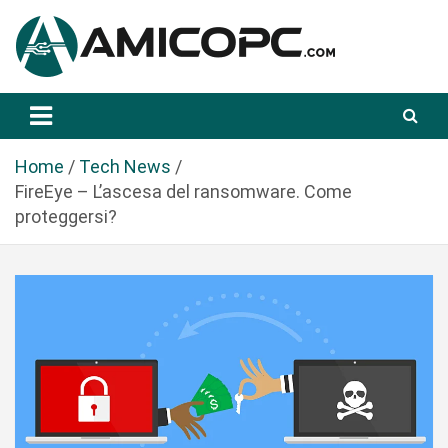
S
a
l
t
Novità Tecnologiche: Guide e News
Amicopc.com
a
a
l
Home
Tech News
c
FireEye – L’ascesa del ransomware. Come
o
proteggersi?
n
t
e
n
u
t
o