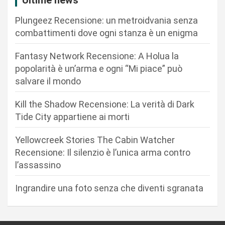
i
Plungeez Recensione: un metroidvania senza
o
combattimenti dove ogni stanza è un enigma
n
Fantasy Network Recensione: A Holua la
e
popolarità è un’arma e ogni “Mi piace” può
a
salvare il mondo
r
Kill the Shadow Recensione: La verità di Dark
t
Tide City appartiene ai morti
i
c
Yellowcreek Stories The Cabin Watcher
Recensione: Il silenzio è l’unica arma contro
o
l’assassino
l
i
Ingrandire una foto senza che diventi sgranata