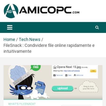
S
a
l
t
Novità Tecnologiche: Guide e News
Amicopc.com
a
a
l
Home
Tech News
c
FileSnack : Condividere file online rapidamente e
o
intuitivamente
n
t
e
n
u
t
o