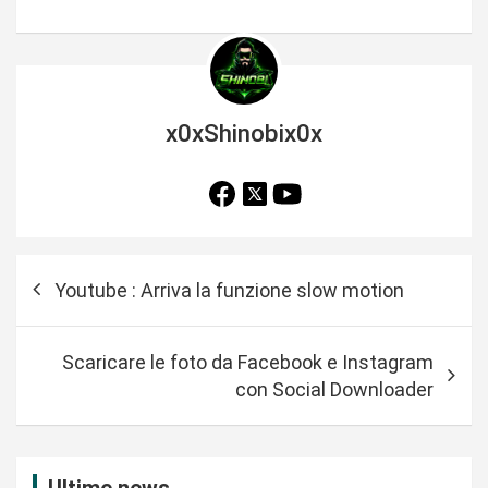
x0xShinobix0x
N
Youtube : Arriva la funzione slow motion
a
v
Scaricare le foto da Facebook e Instagram
i
con Social Downloader
g
a
z
Ultime news