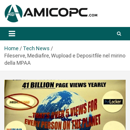
S
a
l
t
Novità Tecnologiche: Guide e News
Amicopc.com
a
a
l
Home
Tech News
c
Fileserve, Mediafire, Wupload e Depositfile nel mirino
o
della MPAA
n
t
e
n
u
t
o