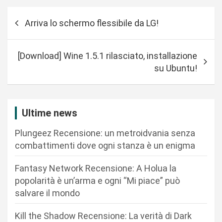
N
Arriva lo schermo flessibile da LG!
a
v
[Download] Wine 1.5.1 rilasciato, installazione
i
su Ubuntu!
g
a
z
Ultime news
i
Plungeez Recensione: un metroidvania senza
o
combattimenti dove ogni stanza è un enigma
n
Fantasy Network Recensione: A Holua la
e
popolarità è un’arma e ogni “Mi piace” può
a
salvare il mondo
r
Kill the Shadow Recensione: La verità di Dark
t