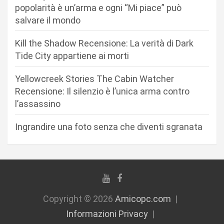
a
popolarità è un’arma e ogni “Mi piace” può
r
salvare il mondo
t
Kill the Shadow Recensione: La verità di Dark
i
Tide City appartiene ai morti
c
Yellowcreek Stories The Cabin Watcher
o
Recensione: Il silenzio è l’unica arma contro
l
l’assassino
i
Ingrandire una foto senza che diventi sgranata
Copyright © 2026
Amicopc.com
Informazioni Privacy