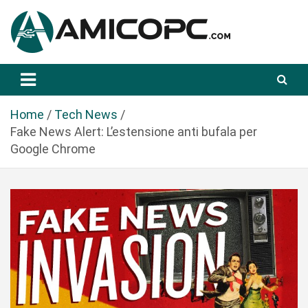
S
a
l
t
Novità Tecnologiche: Guide e News
Amicopc.com
a
a
l
Home
Tech News
c
Fake News Alert: L’estensione anti bufala per
o
Google Chrome
n
t
e
n
u
t
o