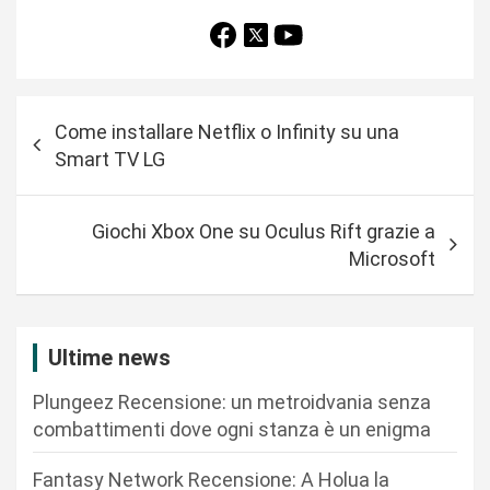
N
Come installare Netflix o Infinity su una
a
Smart TV LG
v
i
Giochi Xbox One su Oculus Rift grazie a
g
Microsoft
a
z
i
Ultime news
o
Plungeez Recensione: un metroidvania senza
n
combattimenti dove ogni stanza è un enigma
e
Fantasy Network Recensione: A Holua la