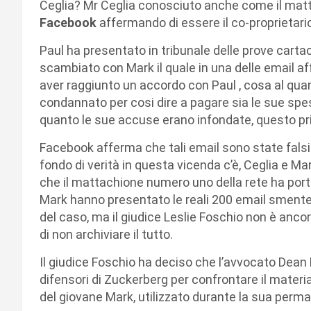
Ceglia? Mr Ceglia conosciuto anche come il matta
Facebook
affermando di essere il co-proprietari
Paul ha presentato in tribunale delle prove cart
scambiato con Mark il quale in una delle email a
aver raggiunto un accordo con Paul , cosa al quan
condannato per cosi dire a pagare sia le sue spes
quanto le sue accuse erano infondate, questo pr
Facebook afferma che tali email sono state falsi
fondo di verità in questa vicenda c’è, Ceglia e M
che il mattachione numero uno della rete ha portat
Mark hanno presentato le reali 200 email smenten
del caso, ma il giudice Leslie Foschio non è anco
di non archiviare il tutto.
Il giudice Foschio ha deciso che l’avvocato Dean 
difensori di Zuckerberg per confrontare il materi
del giovane Mark, utilizzato durante la sua perma