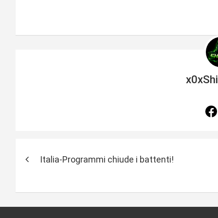
x0xSh
N
Italia-Programmi chiude i battenti!
a
v
i