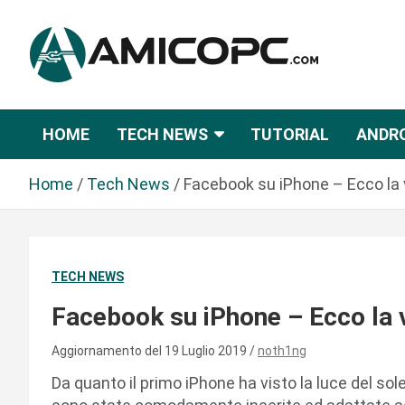
S
a
l
t
Novità Tecnologiche: Guide e News
Amicopc.com
a
a
HOME
TECH NEWS
TUTORIAL
ANDR
l
c
Home
Tech News
Facebook su iPhone – Ecco la 
o
n
t
e
TECH NEWS
n
u
Facebook su iPhone – Ecco la 
t
o
Aggiornamento del 19 Luglio 2019
noth1ng
Da quanto il primo iPhone ha visto la luce del sole,