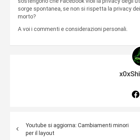
sostengono che Facebook violi la privacy degli 
sorge spontanea, se non si rispetta la privacy dei
morto?
A voi i commenti e considerazioni personali.
x0xSh
N
Youtube si aggiorna: Cambiamenti minori
a
per il layout