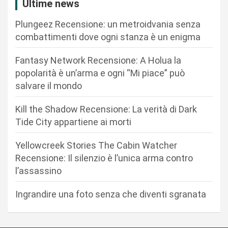
z
Ultime news
i
Plungeez Recensione: un metroidvania senza
o
combattimenti dove ogni stanza è un enigma
n
Fantasy Network Recensione: A Holua la
e
popolarità è un’arma e ogni “Mi piace” può
a
salvare il mondo
r
Kill the Shadow Recensione: La verità di Dark
t
Tide City appartiene ai morti
i
c
Yellowcreek Stories The Cabin Watcher
Recensione: Il silenzio è l’unica arma contro
o
l’assassino
l
i
Ingrandire una foto senza che diventi sgranata