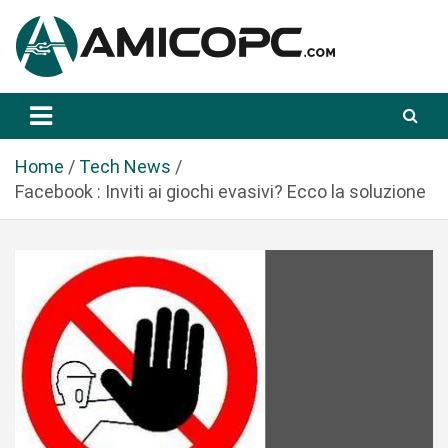
S
a
l
t
Novità Tecnologiche: Guide e News
Amicopc.com
a
a
l
Home
Tech News
c
Facebook : Inviti ai giochi evasivi? Ecco la soluzione
o
n
t
e
n
u
t
o