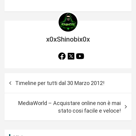
x0xShinobix0x
N
Timeline per tutti dal 30 Marzo 2012!
a
v
MediaWorld – Acquistare online non è mai
i
stato cosi facile e veloce!
g
a