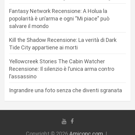
n
Fantasy Network Recensione: A Holua la
e
popolarità è un’arma e ogni “Mi piace” può
a
salvare il mondo
r
Kill the Shadow Recensione: La verità di Dark
t
Tide City appartiene ai morti
i
c
Yellowcreek Stories The Cabin Watcher
Recensione: Il silenzio è l’unica arma contro
o
l’assassino
l
i
Ingrandire una foto senza che diventi sgranata
Copyright © 2026
Amicopc.com