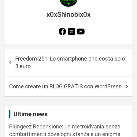
x0xShinobix0x
N
Freedom 251: Lo smartphone che costa solo
a
3 euro
v
i
Come creare un BLOG GRATIS con WordPress
g
a
z
Ultime news
i
Plungeez Recensione: un metroidvania senza
o
combattimenti dove ogni stanza è un enigma