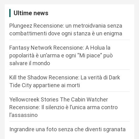
a
z
Ultime news
i
Plungeez Recensione: un metroidvania senza
o
combattimenti dove ogni stanza è un enigma
n
Fantasy Network Recensione: A Holua la
e
popolarità è un’arma e ogni “Mi piace” può
a
salvare il mondo
r
Kill the Shadow Recensione: La verità di Dark
t
Tide City appartiene ai morti
i
c
Yellowcreek Stories The Cabin Watcher
Recensione: Il silenzio è l’unica arma contro
o
l’assassino
l
i
Ingrandire una foto senza che diventi sgranata