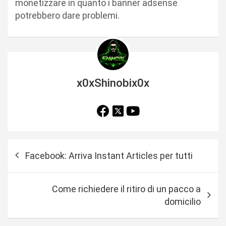
monetizzare in quanto i banner adsense
potrebbero dare problemi.
x0xShinobix0x
N
Facebook: Arriva Instant Articles per tutti
a
v
Come richiedere il ritiro di un pacco a
i
domicilio
g