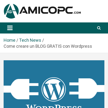
S
a
l
t
Novità Tecnologiche: Guide e News
Amicopc.com
a
a
l
Home
Tech News
c
Come creare un BLOG GRATIS con Wordpress
o
n
t
e
n
u
t
o