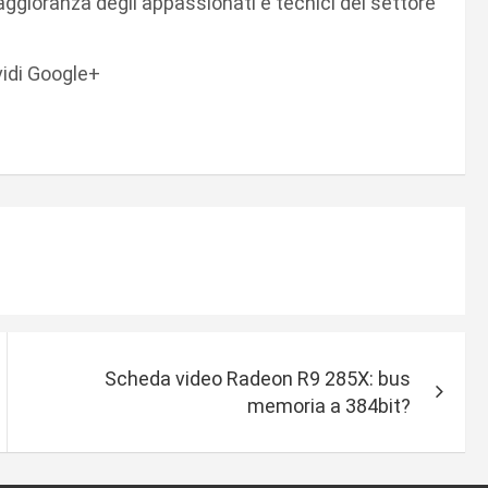
aggioranza degli appassionati e tecnici del settore
vidi Google+
Scheda video Radeon R9 285X: bus
memoria a 384bit?