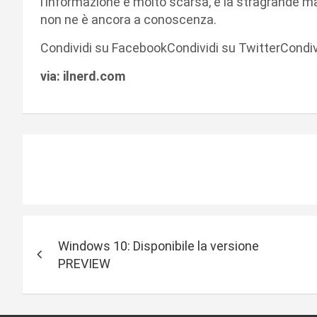
l’informazione è molto scarsa, e la stragrande m
non ne è ancora a conoscenza.
Condividi su FacebookCondividi su TwitterCondi
via: ilnerd.com
N
Windows 10: Disponibile la versione
a
PREVIEW
v