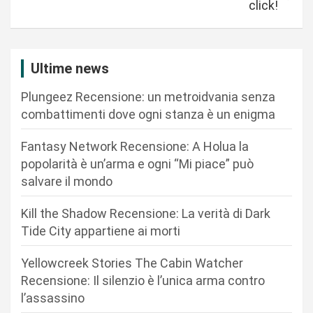
g
click!
a
z
i
Ultime news
o
Plungeez Recensione: un metroidvania senza
n
combattimenti dove ogni stanza è un enigma
e
Fantasy Network Recensione: A Holua la
a
popolarità è un’arma e ogni “Mi piace” può
r
salvare il mondo
t
Kill the Shadow Recensione: La verità di Dark
i
Tide City appartiene ai morti
c
Yellowcreek Stories The Cabin Watcher
o
Recensione: Il silenzio è l’unica arma contro
l
l’assassino