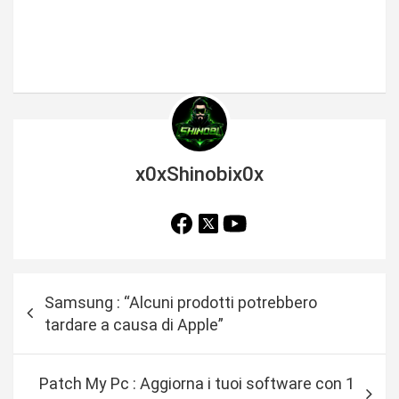
x0xShinobix0x
N
Samsung : “Alcuni prodotti potrebbero
a
tardare a causa di Apple”
v
i
Patch My Pc : Aggiorna i tuoi software con 1