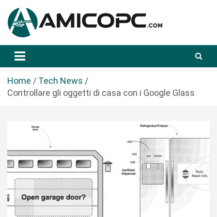
S
a
l
t
Novità Tecnologiche: Guide e News
Amicopc.com
a
a
l
Home
Tech News
c
Controllare gli oggetti di casa con i Google Glass
o
n
t
e
n
u
t
o