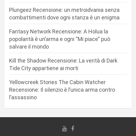
e
Plungeez Recensione: un metroidvania senza
a
combattimenti dove ogni stanza è un enigma
r
Fantasy Network Recensione: A Holua la
t
popolarità è un’arma e ogni “Mi piace” può
i
salvare il mondo
c
Kill the Shadow Recensione: La verità di Dark
o
Tide City appartiene ai morti
l
i
Yellowcreek Stories The Cabin Watcher
Recensione: Il silenzio è l’unica arma contro
l’assassino