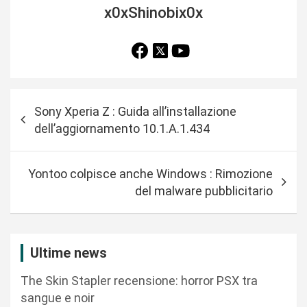
x0xShinobix0x
N
Sony Xperia Z : Guida all’installazione
a
dell’aggiornamento 10.1.A.1.434
v
i
Yontoo colpisce anche Windows : Rimozione
g
del malware pubblicitario
a
z
i
Ultime news
o
The Skin Stapler recensione: horror PSX tra
n
sangue e noir