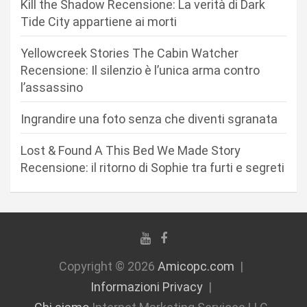
Kill the Shadow Recensione: La verità di Dark
a
Tide City appartiene ai morti
r
Yellowcreek Stories The Cabin Watcher
t
Recensione: Il silenzio è l’unica arma contro
i
l’assassino
c
Ingrandire una foto senza che diventi sgranata
o
l
Lost & Found A This Bed We Made Story
i
Recensione: il ritorno di Sophie tra furti e segreti
Copyright © 2026
Amicopc.com
Informazioni Privacy