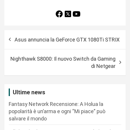
N
Asus annuncia la GeForce GTX 1080Ti STRIX
a
v
Nighthawk S8000: Il nuovo Switch da Gaming
i
di Netgear
g
a
z
Ultime news
i
Fantasy Network Recensione: A Holua la
o
popolarità è un’arma e ogni “Mi piace” può
n
salvare il mondo
e