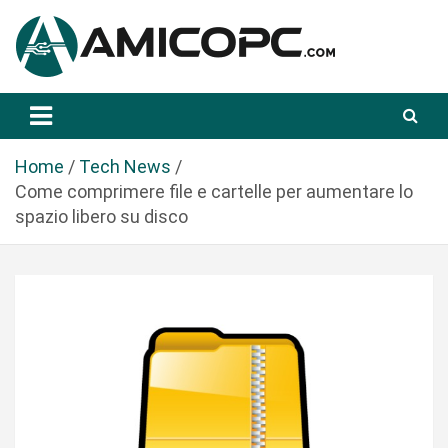
S
a
l
t
Novità Tecnologiche: Guide e News
Amicopc.com
a
a
l
Home
Tech News
c
Come comprimere file e cartelle per aumentare lo
o
spazio libero su disco
n
t
e
n
u
t
o