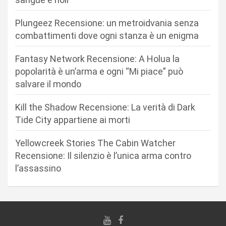
n
Plungeez Recensione: un metroidvania senza
e
combattimenti dove ogni stanza è un enigma
a
r
Fantasy Network Recensione: A Holua la
popolarità è un’arma e ogni “Mi piace” può
t
salvare il mondo
i
c
Kill the Shadow Recensione: La verità di Dark
Tide City appartiene ai morti
o
l
Yellowcreek Stories The Cabin Watcher
i
Recensione: Il silenzio è l’unica arma contro
l’assassino