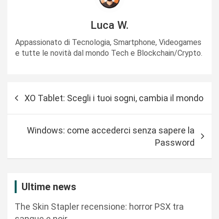
Luca W.
Appassionato di Tecnologia, Smartphone, Videogames
e tutte le novità dal mondo Tech e Blockchain/Crypto.
N
XO Tablet: Scegli i tuoi sogni, cambia il mondo
a
v
Windows: come accederci senza sapere la
i
Password
g
a
z
Ultime news
i
The Skin Stapler recensione: horror PSX tra
o
sangue e noir