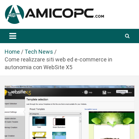
S
a
l
t
Novità Tecnologiche: Guide e News
Amicopc.com
a
a
l
Home
Tech News
c
Come realizzare siti web ed e-commerce in
o
autonomia con WebSite X5
n
t
e
n
u
t
o