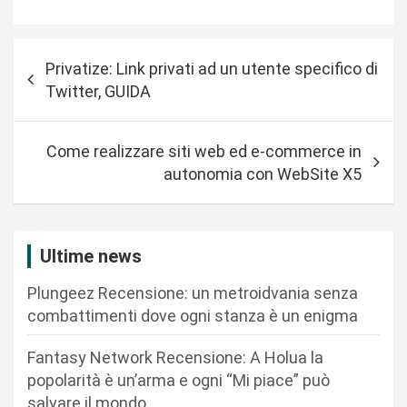
N
Privatize: Link privati ad un utente specifico di
a
Twitter, GUIDA
v
i
Come realizzare siti web ed e-commerce in
g
autonomia con WebSite X5
a
z
i
Ultime news
o
Plungeez Recensione: un metroidvania senza
n
combattimenti dove ogni stanza è un enigma
e
Fantasy Network Recensione: A Holua la
a
popolarità è un’arma e ogni “Mi piace” può
r
salvare il mondo