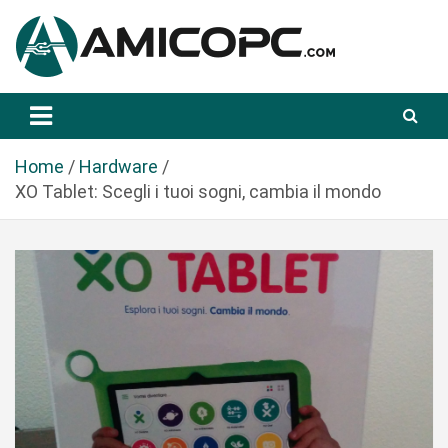
S
a
l
t
Novità Tecnologiche: Guide e News
Amicopc.com
a
a
l
Home
Hardware
c
XO Tablet: Scegli i tuoi sogni, cambia il mondo
o
n
t
e
n
u
t
o