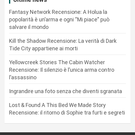
o
Fantasy Network Recensione: A Holua la
n
popolarità è un’arma e ogni “Mi piace” può
salvare il mondo
e
a
Kill the Shadow Recensione: La verità di Dark
r
Tide City appartiene ai morti
t
Yellowcreek Stories The Cabin Watcher
i
Recensione: Il silenzio è l’unica arma contro
c
l’assassino
o
Ingrandire una foto senza che diventi sgranata
l
i
Lost & Found A This Bed We Made Story
Recensione: il ritorno di Sophie tra furti e segreti