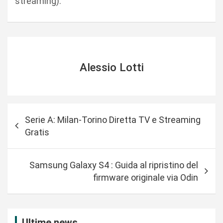
streaming).
Alessio Lotti
N
Serie A: Milan-Torino Diretta TV e Streaming
a
Gratis
v
i
Samsung Galaxy S4 : Guida al ripristino del
g
firmware originale via Odin
a
z
i
Ultime news