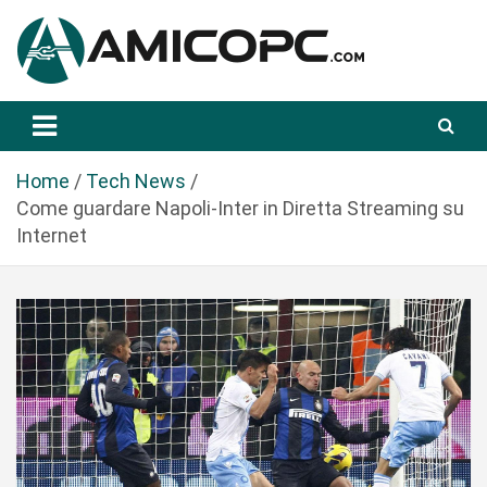
S
a
l
t
Novità Tecnologiche: Guide e News
Amicopc.com
a
a
l
Home
Tech News
c
Come guardare Napoli-Inter in Diretta Streaming su
o
Internet
n
t
e
n
u
t
o