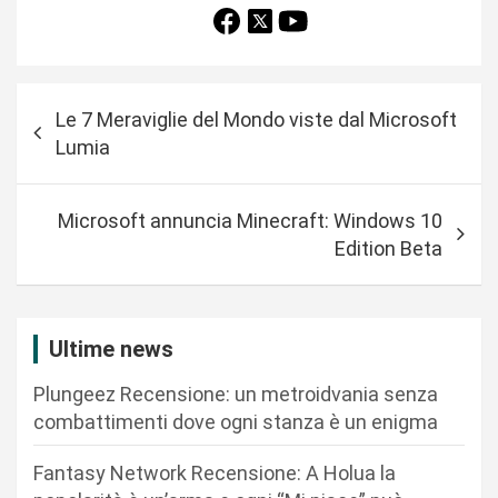
N
Le 7 Meraviglie del Mondo viste dal Microsoft
a
Lumia
v
i
Microsoft annuncia Minecraft: Windows 10
g
Edition Beta
a
z
i
Ultime news
o
Plungeez Recensione: un metroidvania senza
n
combattimenti dove ogni stanza è un enigma
e
Fantasy Network Recensione: A Holua la
a