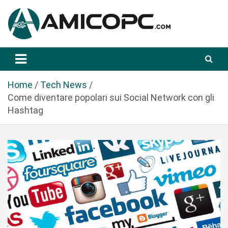
S
a
l
t
Novità Tecnologiche: Guide e News
Amicopc.com
a
a
l
Home
Tech News
c
Come diventare popolari sui Social Network con gli
o
Hashtag
n
t
e
n
u
t
o