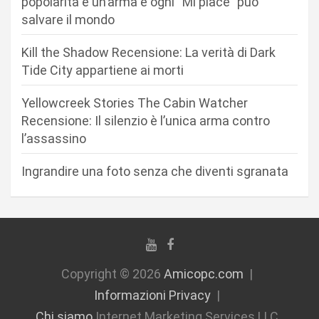
popolarità è un’arma e ogni “Mi piace” può
r
salvare il mondo
t
Kill the Shadow Recensione: La verità di Dark
i
Tide City appartiene ai morti
c
Yellowcreek Stories The Cabin Watcher
o
Recensione: Il silenzio è l’unica arma contro
l
l’assassino
i
Ingrandire una foto senza che diventi sgranata
Copyright © 2026
Amicopc.com
Informazioni Privacy
Chi siamo
Internet Marketing Services LLC