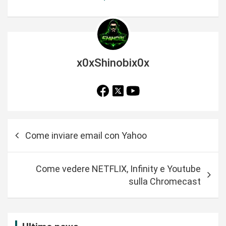
x0xShinobix0x
N
Come inviare email con Yahoo
a
v
Come vedere NETFLIX, Infinity e Youtube
i
sulla Chromecast
g
a
z