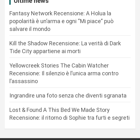
Ultime news
i
Fantasy Network Recensione: A Holua la
o
popolarità è un’arma e ogni “Mi piace” può
n
salvare il mondo
e
Kill the Shadow Recensione: La verità di Dark
a
Tide City appartiene ai morti
r
Yellowcreek Stories The Cabin Watcher
t
Recensione: Il silenzio è l’unica arma contro
i
l’assassino
c
Ingrandire una foto senza che diventi sgranata
o
l
Lost & Found A This Bed We Made Story
i
Recensione: il ritorno di Sophie tra furti e segreti