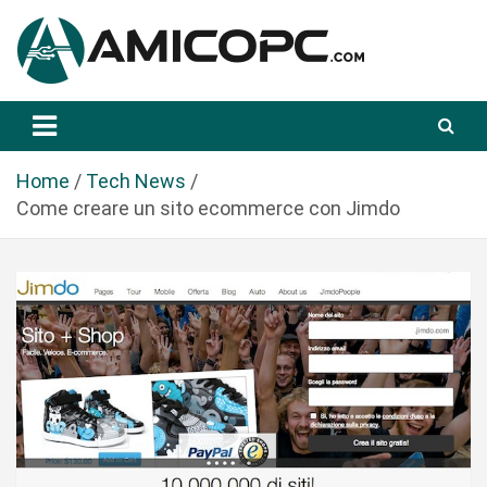
S
a
l
t
Novità Tecnologiche: Guide e News
Amicopc.com
a
a
l
Home
Tech News
c
Come creare un sito ecommerce con Jimdo
o
n
t
e
n
u
t
o