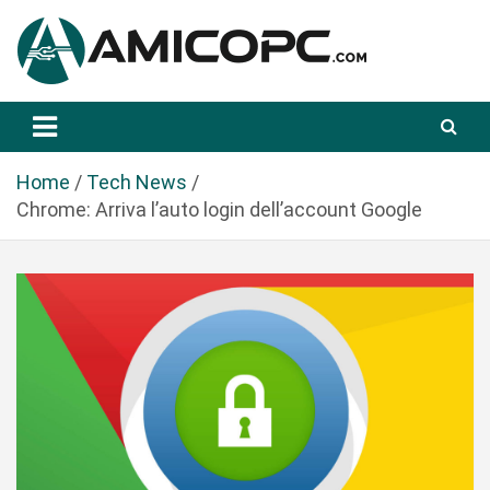
S
a
l
t
Novità Tecnologiche: Guide e News
Amicopc.com
a
a
l
Home
Tech News
c
Chrome: Arriva l’auto login dell’account Google
o
n
t
e
n
u
t
o