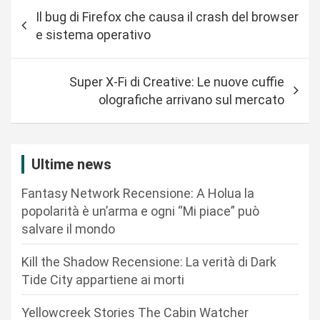
N
Il bug di Firefox che causa il crash del browser
a
e sistema operativo
v
i
Super X-Fi di Creative: Le nuove cuffie
g
olografiche arrivano sul mercato
a
z
i
Ultime news
o
Fantasy Network Recensione: A Holua la
n
popolarità è un’arma e ogni “Mi piace” può
salvare il mondo
e
a
Kill the Shadow Recensione: La verità di Dark
r
Tide City appartiene ai morti
t
Yellowcreek Stories The Cabin Watcher