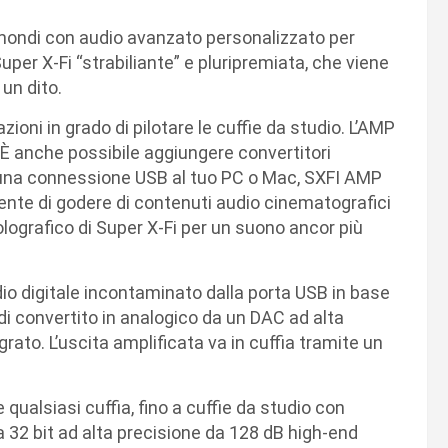
e mondi con audio avanzato personalizzato per
per X-Fi “strabiliante” e pluripremiata, che viene
 un dito.
oni in grado di pilotare le cuffie da studio. L’AMP
. È anche possibile aggiungere convertitori
on una connessione USB al tuo PC o Mac, SXFI AMP
te di godere di contenuti audio cinematografici
 olografico di Super X-Fi per un suono ancor più
udio digitale incontaminato dalla porta USB in base
ndi convertito in analogico da un DAC ad alta
rato. L’uscita amplificata va in cuffia tramite un
qualsiasi cuffia, fino a cuffie da studio con
32 bit ad alta precisione da 128 dB high-end