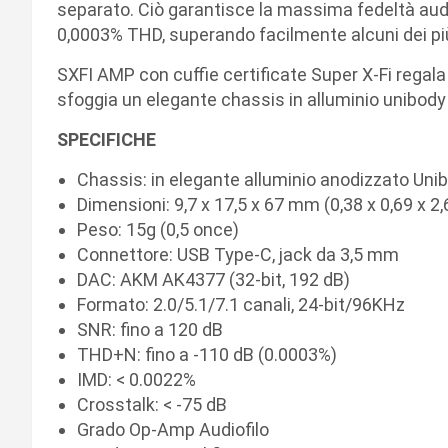
separato. Ciò garantisce la massima fedeltà aud
0,0003% THD, superando facilmente alcuni dei più
SXFI AMP con cuffie certificate Super X-Fi regala
sfoggia un elegante chassis in alluminio unibody
SPECIFICHE
Chassis: in elegante alluminio anodizzato Unib
Dimensioni: 9,7 x 17,5 x 67 mm (0,38 x 0,69 x 2,6
Peso: 15g (0,5 once)
Connettore: USB Type-C, jack da 3,5 mm
DAC: AKM AK4377 (32-bit, 192 dB)
Formato: 2.0/5.1/7.1 canali, 24-bit/96KHz
SNR: fino a 120 dB
THD+N: fino a -110 dB (0.0003%)
IMD: < 0.0022%
Crosstalk: < -75 dB
Grado Op-Amp Audiofilo