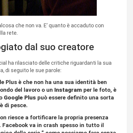
qualcosa che non va. E’ quanto è accaduto con
la rete.
ogiato dal suo creatore
al ha rilasciato delle critiche riguardanti la sua
a, di seguito le sue parole:
le Plus è che non ha una sua identità ben
ondo del lavoro o un
Instagram
per le foto, è
io
Google Plus
può essere definito una sorta
è di pesce.
on riesce a fortificare la propria presenza
. Facebook va in crash spesso in tutto il
nico della serie ” come possiamo fare senza