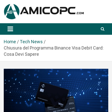
S
a
l
t
Novità Tecnologiche: Guide e News
Amicopc.com
a
a
l
Home
Tech News
c
Chiusura del Programma Binance Visa Debit Card:
o
Cosa Devi Sapere
n
t
e
n
u
t
o