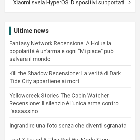
Xiaomi svela HyperOS: Dispositivi supportati
g
a
z
Ultime news
i
Fantasy Network Recensione: A Holua la
o
popolarità è un’arma e ogni “Mi piace” può
n
salvare il mondo
e
Kill the Shadow Recensione: La verità di Dark
a
Tide City appartiene ai morti
r
Yellowcreek Stories The Cabin Watcher
t
Recensione: Il silenzio è l’unica arma contro
i
l’assassino
c
Ingrandire una foto senza che diventi sgranata
o
l
Lost & Found A This Bed We Made Story