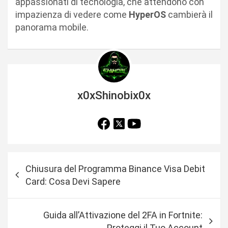
appassionati di tecnologia, che attendono con
impazienza di vedere come
HyperOS
cambierà il
panorama mobile.
x0xShinobix0x
N
Chiusura del Programma Binance Visa Debit
a
Card: Cosa Devi Sapere
v
i
Guida all’Attivazione del 2FA in Fortnite:
g
Proteggi il Tuo Account