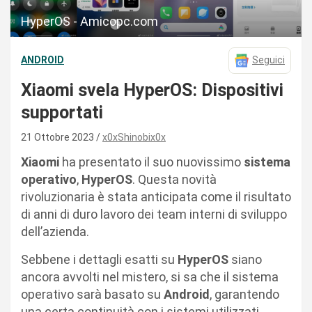
HyperOS - Amicopc.com
ANDROID
Seguici
Xiaomi svela HyperOS: Dispositivi
supportati
21 Ottobre 2023
x0xShinobix0x
Xiaomi
ha presentato il suo nuovissimo
sistema
operativo
,
HyperOS
. Questa novità
rivoluzionaria è stata anticipata come il risultato
di anni di duro lavoro dei team interni di sviluppo
dell’azienda.
Sebbene i dettagli esatti su
HyperOS
siano
ancora avvolti nel mistero, si sa che il sistema
operativo sarà basato su
Android
, garantendo
una certa continuità con i sistemi utilizzati