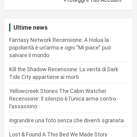
a
z
i
Ultime news
o
Fantasy Network Recensione: A Holua la
n
popolarità è un’arma e ogni “Mi piace” può
salvare il mondo
e
a
Kill the Shadow Recensione: La verità di Dark
r
Tide City appartiene ai morti
t
Yellowcreek Stories The Cabin Watcher
i
Recensione: Il silenzio è l’unica arma contro
c
l’assassino
o
Ingrandire una foto senza che diventi sgranata
l
i
Lost & Found A This Bed We Made Story