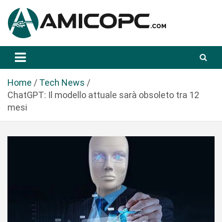
S
a
l
t
Novità Tecnologiche: Guide e News
Amicopc.com
a
a
l
Home
Tech News
c
ChatGPT: Il modello attuale sarà obsoleto tra 12
o
mesi
n
t
e
n
u
t
o