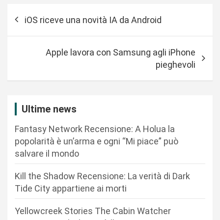
N
iOS riceve una novità IA da Android
a
v
Apple lavora con Samsung agli iPhone
i
pieghevoli
g
a
z
Ultime news
i
Fantasy Network Recensione: A Holua la
o
popolarità è un’arma e ogni “Mi piace” può
n
salvare il mondo
e
Kill the Shadow Recensione: La verità di Dark
a
Tide City appartiene ai morti
r
Yellowcreek Stories The Cabin Watcher
t