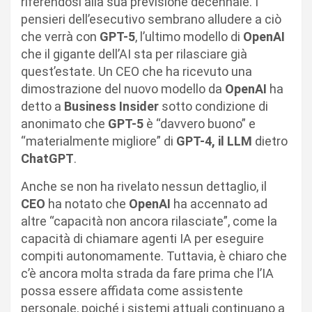
riferendosi alla sua previsione decennale. I
pensieri dell’esecutivo sembrano alludere a ciò
che verrà con
GPT-5
, l’ultimo modello di
OpenAI
che il gigante dell’AI sta per rilasciare già
quest’estate. Un CEO che ha ricevuto una
dimostrazione del nuovo modello da
OpenAI
ha
detto a
Business Insider
sotto condizione di
anonimato che
GPT-5
è “davvero buono” e
“materialmente migliore” di
GPT-4, il LLM
dietro
ChatGPT
.
Anche se non ha rivelato nessun dettaglio, il
CEO
ha notato che
OpenAI
ha accennato ad
altre “capacità non ancora rilasciate”, come la
capacità di chiamare agenti IA per eseguire
compiti autonomamente. Tuttavia, è chiaro che
c’è ancora molta strada da fare prima che l’IA
possa essere affidata come assistente
personale, poiché i sistemi attuali continuano a