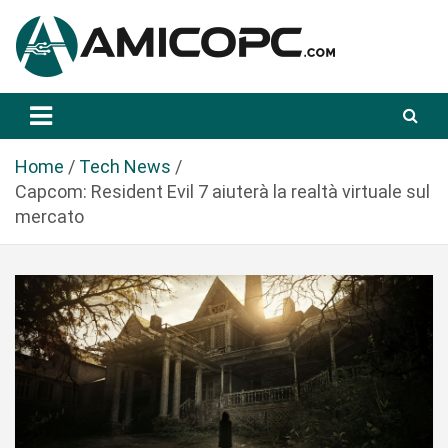
S
a
l
t
Novità Tecnologiche: Guide e News
Amicopc.com
a
a
l
Home
Tech News
c
Capcom: Resident Evil 7 aiuterà la realtà virtuale sul
o
mercato
n
t
e
n
u
t
o