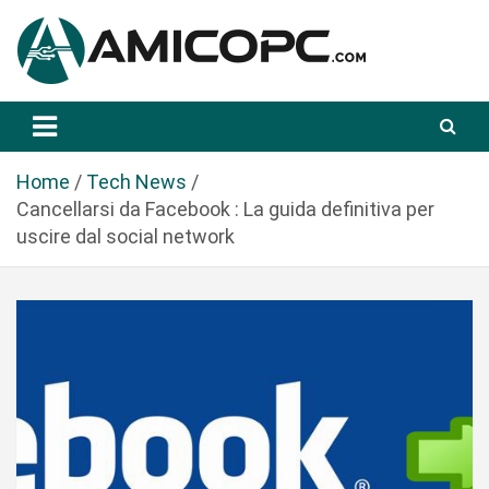
S
a
l
t
Novità Tecnologiche: Guide e News
Amicopc.com
a
a
l
Home
Tech News
c
Cancellarsi da Facebook : La guida definitiva per
o
uscire dal social network
n
t
e
n
u
t
o