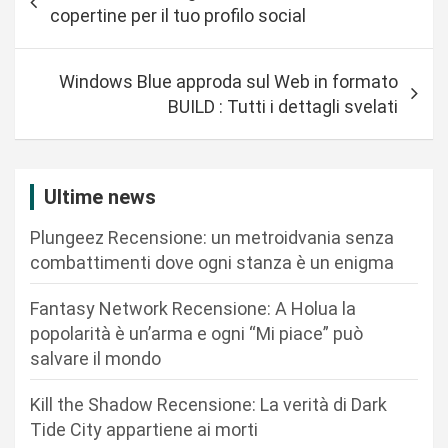
a
copertine per il tuo profilo social
v
i
Windows Blue approda sul Web in formato
g
BUILD : Tutti i dettagli svelati
a
z
i
Ultime news
o
Plungeez Recensione: un metroidvania senza
n
combattimenti dove ogni stanza è un enigma
e
Fantasy Network Recensione: A Holua la
a
popolarità è un’arma e ogni “Mi piace” può
r
salvare il mondo
t
Kill the Shadow Recensione: La verità di Dark
i
Tide City appartiene ai morti