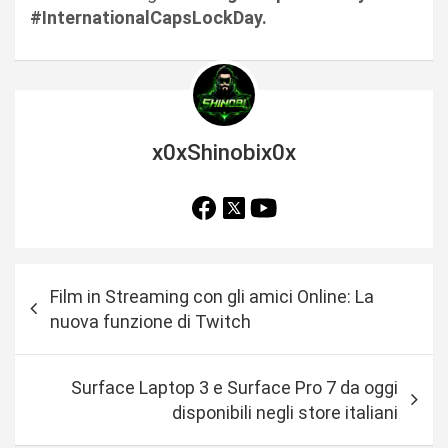
#InternationalCapsLockDay.
x0xShinobix0x
N
Film in Streaming con gli amici Online: La
a
nuova funzione di Twitch
v
i
Surface Laptop 3 e Surface Pro 7 da oggi
g
disponibili negli store italiani
a