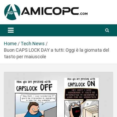
S
a
l
t
Novità Tecnologiche: Guide e News
Amicopc.com
a
a
l
Home
Tech News
c
Buon CAPS LOCK DAY a tutti: Oggi è la giornata del
o
tasto per maiuscole
n
t
e
n
u
t
o