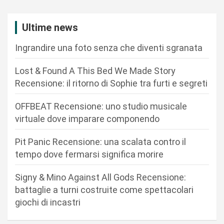
z
i
Ultime news
o
Ingrandire una foto senza che diventi sgranata
n
Lost & Found A This Bed We Made Story
e
Recensione: il ritorno di Sophie tra furti e segreti
a
r
OFFBEAT Recensione: uno studio musicale
virtuale dove imparare componendo
t
i
Pit Panic Recensione: una scalata contro il
c
tempo dove fermarsi significa morire
o
Signy & Mino Against All Gods Recensione:
l
battaglie a turni costruite come spettacolari
i
giochi di incastri