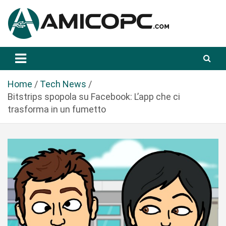
S
a
l
t
Novità Tecnologiche: Guide e News
Amicopc.com
a
a
l
Home
Tech News
c
Bitstrips spopola su Facebook: L’app che ci
o
trasforma in un fumetto
n
t
e
n
u
t
o