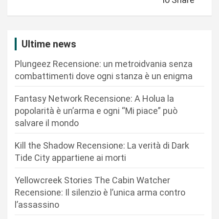
a
z
i
Ultime news
o
Plungeez Recensione: un metroidvania senza
n
combattimenti dove ogni stanza è un enigma
e
Fantasy Network Recensione: A Holua la
a
popolarità è un’arma e ogni “Mi piace” può
r
salvare il mondo
t
Kill the Shadow Recensione: La verità di Dark
i
Tide City appartiene ai morti
c
Yellowcreek Stories The Cabin Watcher
o
Recensione: Il silenzio è l’unica arma contro
l
l’assassino
i