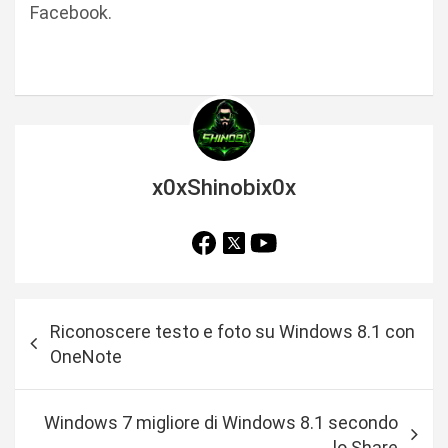
Facebook.
x0xShinobix0x
N
Riconoscere testo e foto su Windows 8.1 con
a
OneNote
v
i
Windows 7 migliore di Windows 8.1 secondo
g
lo Share