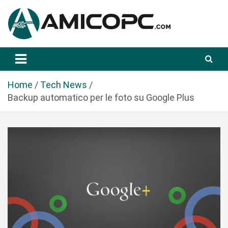
S
a
l
t
Novità Tecnologiche: Guide e News
Amicopc.com
a
a
l
Home
Tech News
c
Backup automatico per le foto su Google Plus
o
n
t
e
n
u
t
o