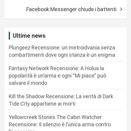
i
Facebook Messenger chiude i battenti
g
a
z
Ultime news
i
Plungeez Recensione: un metroidvania senza
o
combattimenti dove ogni stanza è un enigma
n
Fantasy Network Recensione: A Holua la
e
popolarità è un’arma e ogni “Mi piace” può
a
salvare il mondo
r
Kill the Shadow Recensione: La verità di Dark
t
Tide City appartiene ai morti
i
c
Yellowcreek Stories The Cabin Watcher
Recensione: Il silenzio è l’unica arma contro
o