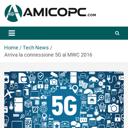
S
a
l
t
Novità Tecnologiche: Guide e News
Amicopc.com
a
a
l
Home
Tech News
c
Arriva la connessione 5G al MWC 2016
o
n
t
e
n
u
t
o