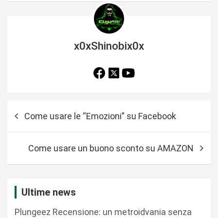
x0xShinobix0x
N
Come usare le “Emozioni” su Facebook
a
v
Come usare un buono sconto su AMAZON
i
g
a
Ultime news
z
Plungeez Recensione: un metroidvania senza
i