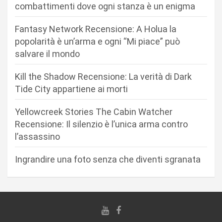
combattimenti dove ogni stanza è un enigma
o
n
Fantasy Network Recensione: A Holua la
popolarità è un’arma e ogni “Mi piace” può
e
salvare il mondo
a
r
Kill the Shadow Recensione: La verità di Dark
Tide City appartiene ai morti
t
i
Yellowcreek Stories The Cabin Watcher
c
Recensione: Il silenzio è l’unica arma contro
l’assassino
o
l
Ingrandire una foto senza che diventi sgranata
i