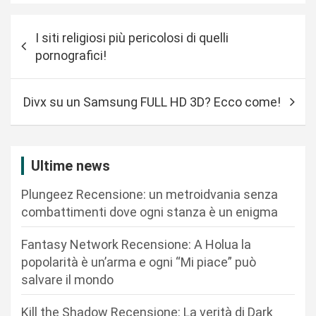
N
I siti religiosi più pericolosi di quelli
a
pornografici!
v
i
Divx su un Samsung FULL HD 3D? Ecco come!
g
a
z
Ultime news
i
Plungeez Recensione: un metroidvania senza
o
combattimenti dove ogni stanza è un enigma
n
Fantasy Network Recensione: A Holua la
e
popolarità è un’arma e ogni “Mi piace” può
a
salvare il mondo
r
Kill the Shadow Recensione: La verità di Dark