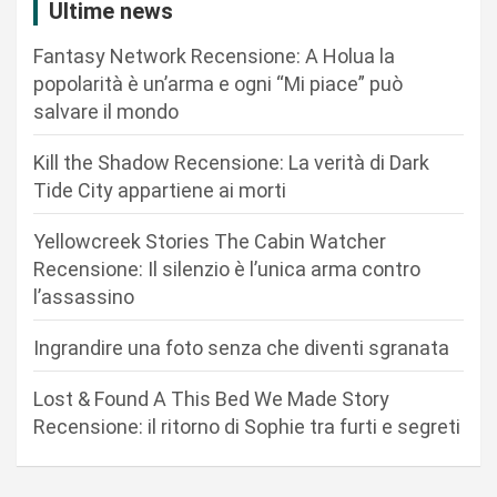
Ultime news
z
Fantasy Network Recensione: A Holua la
i
popolarità è un’arma e ogni “Mi piace” può
o
salvare il mondo
n
Kill the Shadow Recensione: La verità di Dark
e
Tide City appartiene ai morti
a
r
Yellowcreek Stories The Cabin Watcher
Recensione: Il silenzio è l’unica arma contro
t
l’assassino
i
c
Ingrandire una foto senza che diventi sgranata
o
Lost & Found A This Bed We Made Story
l
Recensione: il ritorno di Sophie tra furti e segreti
i