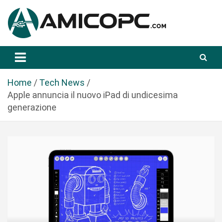
S
a
l
t
Novità Tecnologiche: Guide e News
Amicopc.com
a
a
l
Home
Tech News
c
Apple annuncia il nuovo iPad di undicesima
o
generazione
n
t
e
n
u
t
o