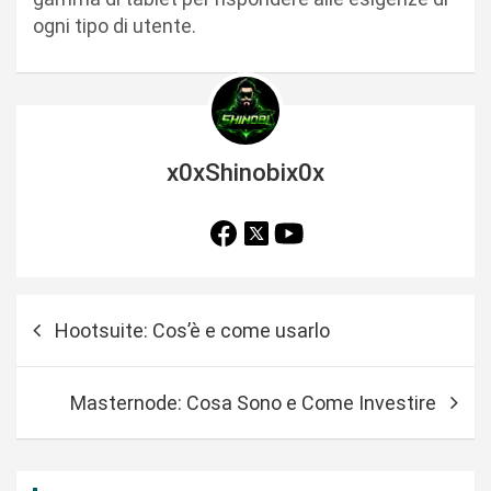
ogni tipo di utente.
x0xShinobix0x
N
Hootsuite: Cos’è e come usarlo
a
v
Masternode: Cosa Sono e Come Investire
i
g
a