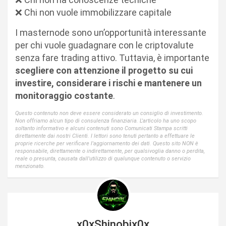
❌ Chi non vuole immobilizzare capitale
I masternode sono un’opportunità interessante
per chi vuole guadagnare con le criptovalute
senza fare trading attivo. Tuttavia, è importante
scegliere con attenzione il progetto su cui
investire, considerare i rischi e mantenere un
monitoraggio costante
.
Questo contenuto non deve essere considerato un consiglio di investimento.
Non offriamo alcun tipo di consulenza finanziaria. L'articolo ha uno scopo
soltanto informativo e alcuni contenuti sono Comunicati Stampa scritti
direttamente dai nostri Clienti. I lettori sono tenuti pertanto a effettuare le
proprie ricerche per verificare l'aggiornamento dei dati. Questo sito NON è
responsabile, direttamente o indirettamente, per qualsivoglia danno o perdita,
reale o presunta, causata dall'utilizzo di qualunque contenuto o servizio
menzionato.
x0xShinobix0x