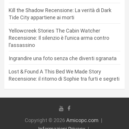
a
Kill the Shadow Recensione: La verità di Dark
r
Tide City appartiene ai morti
t
Yellowcreek Stories The Cabin Watcher
i
Recensione: Il silenzio è l’unica arma contro
c
l’assassino
o
Ingrandire una foto senza che diventi sgranata
l
i
Lost & Found A This Bed We Made Story
Recensione: il ritorno di Sophie tra furti e segreti
Copyright © 2026
Amicopc.com
Informazioni Privacy