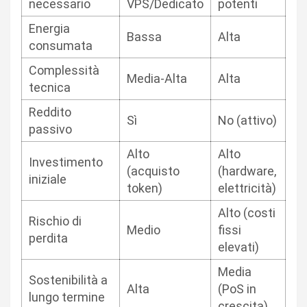
necessario
VPS/Dedicato
potenti
Energia
Bassa
Alta
consumata
Complessità
Media-Alta
Alta
tecnica
Reddito
Sì
No (attivo)
passivo
Alto
Alto
Investimento
(acquisto
(hardware,
iniziale
token)
elettricità)
Alto (costi
Rischio di
Medio
fissi
perdita
elevati)
Media
Sostenibilità a
Alta
(PoS in
lungo termine
crescita)