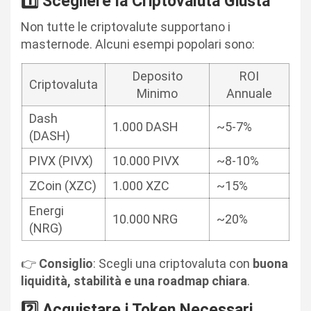
1️⃣ Scegliere la Criptovaluta Giusta
Non tutte le criptovalute supportano i
masternode. Alcuni esempi popolari sono:
Deposito
ROI
Criptovaluta
Minimo
Annuale
Dash
1.000 DASH
~5-7%
(DASH)
PIVX (PIVX)
10.000 PIVX
~8-10%
ZCoin (XZC)
1.000 XZC
~15%
Energi
10.000 NRG
~20%
(NRG)
👉
Consiglio
: Scegli una criptovaluta con
buona
liquidità, stabilità e una roadmap chiara
.
2️⃣ Acquistare i Token Necessari