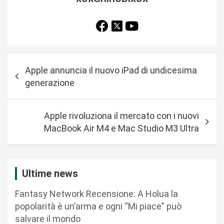
N
Apple annuncia il nuovo iPad di undicesima
a
generazione
v
i
Apple rivoluziona il mercato con i nuovi
g
MacBook Air M4 e Mac Studio M3 Ultra
a
z
i
Ultime news
o
Fantasy Network Recensione: A Holua la
n
popolarità è un’arma e ogni “Mi piace” può
salvare il mondo
e