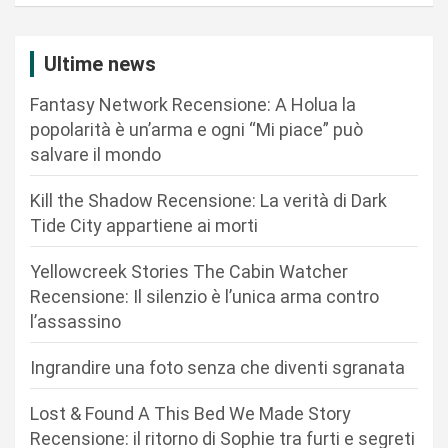
a
z
Ultime news
i
Fantasy Network Recensione: A Holua la
o
popolarità è un’arma e ogni “Mi piace” può
n
salvare il mondo
e
Kill the Shadow Recensione: La verità di Dark
a
Tide City appartiene ai morti
r
Yellowcreek Stories The Cabin Watcher
t
Recensione: Il silenzio è l’unica arma contro
i
l’assassino
c
Ingrandire una foto senza che diventi sgranata
o
l
Lost & Found A This Bed We Made Story
i
Recensione: il ritorno di Sophie tra furti e segreti