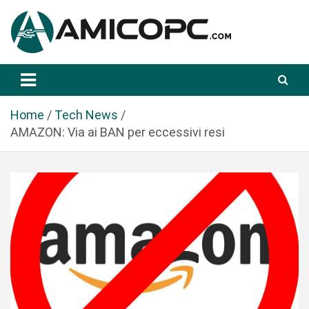
S
a
l
t
Novità Tecnologiche: Guide e News
Amicopc.com
a
a
l
Home
Tech News
c
AMAZON: Via ai BAN per eccessivi resi
o
n
t
e
n
u
t
o