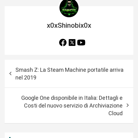
x0xShinobix0x
N
Smash Z: La Steam Machine portatile arriva
a
nel 2019
v
i
Google One disponibile in Italia: Dettagli e
g
Costi del nuovo servizio di Archiviazione
a
Cloud
z
i