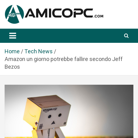
S
a
l
t
Novità Tecnologiche: Guide e News
Amicopc.com
a
a
l
Home
Tech News
c
Amazon un giorno potrebbe fallire secondo Jeff
o
Bezos
n
t
e
n
u
t
o