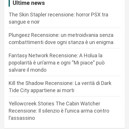
Ultime news
o
n
The Skin Stapler recensione: horror PSX tra
sangue e noir
e
a
Plungeez Recensione: un metroidvania senza
r
combattimenti dove ogni stanza è un enigma
t
Fantasy Network Recensione: A Holua la
i
popolarità è un’arma e ogni “Mi piace” può
c
salvare il mondo
o
Kill the Shadow Recensione: La verità di Dark
l
Tide City appartiene ai morti
i
Yellowcreek Stories The Cabin Watcher
Recensione: Il silenzio è l’unica arma contro
l’assassino