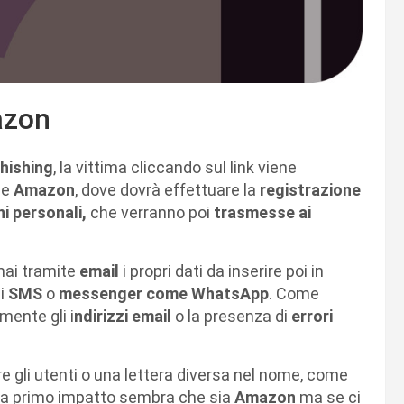
azon
hishing
, la vittima cliccando sul link viene
le
Amazon
, dove dovrà effettuare la
registrazione
i personali,
che verranno poi
trasmesse ai
mai tramite
email
i propri dati da inserire poi in
li
SMS
o
messenger come WhatsApp
. Come
mente gli i
ndirizzi email
o la presenza di
errori
e gli utenti o una lettera diversa nel nome, come
, a primo impatto sembra che sia
Amazon
ma se ci