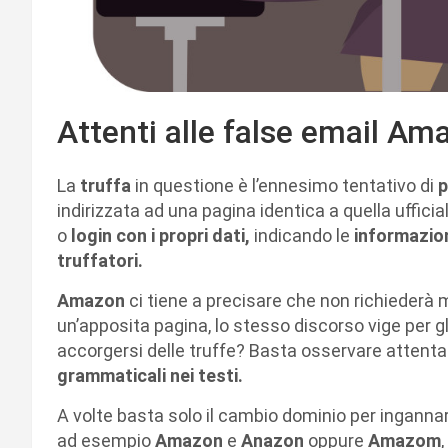
Attenti alle false email Am
La
truffa
in questione è l’ennesimo tentativo di
p
indirizzata ad una pagina identica a quella ufficia
o
login con i propri dati,
indicando le
informazion
truffatori.
Amazon
ci tiene a precisare che non richiederà 
un’apposita pagina, lo stesso discorso vige per g
accorgersi delle truffe? Basta osservare attenta
grammaticali nei testi.
A volte basta solo il cambio dominio per ingannar
ad esempio
Amazon
e
Anazon
oppure
Amazom