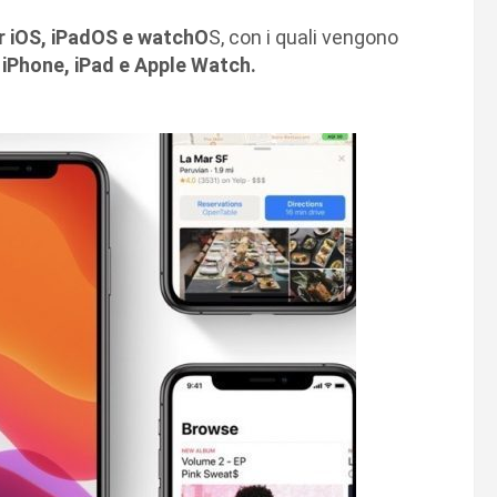
r iOS, iPadOS e watchO
S, con i quali vengono
i
iPhone, iPad e Apple Watch.