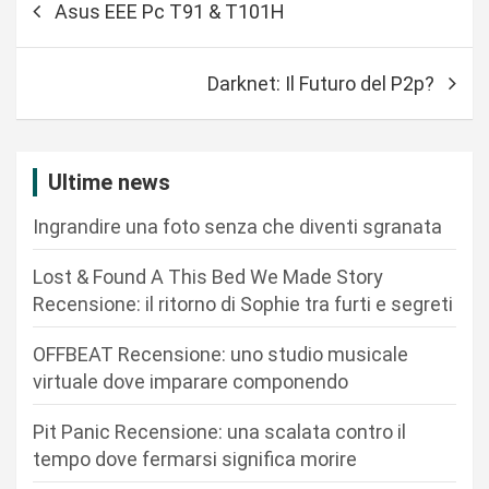
Asus EEE Pc T91 & T101H
a
v
Darknet: Il Futuro del P2p?
i
g
a
Ultime news
z
Ingrandire una foto senza che diventi sgranata
i
o
Lost & Found A This Bed We Made Story
n
Recensione: il ritorno di Sophie tra furti e segreti
e
OFFBEAT Recensione: uno studio musicale
a
virtuale dove imparare componendo
r
Pit Panic Recensione: una scalata contro il
t
tempo dove fermarsi significa morire
i