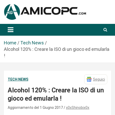
S
a
l
t
Novità Tecnologiche: Guide e News
Amicopc.com
a
a
l
Home
Tech News
c
Alcohol 120% : Creare la ISO di un gioco ed emularla
o
!
n
t
e
TECH NEWS
Seguici
n
u
Alcohol 120% : Creare la ISO di un
t
gioco ed emularla !
o
Aggiornamento del 1 Giugno 2017
x0xShinobix0x