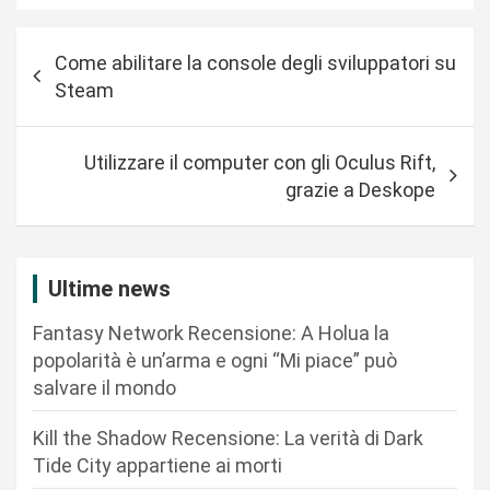
N
Come abilitare la console degli sviluppatori su
a
Steam
v
i
Utilizzare il computer con gli Oculus Rift,
g
grazie a Deskope
a
z
i
Ultime news
o
Fantasy Network Recensione: A Holua la
n
popolarità è un’arma e ogni “Mi piace” può
salvare il mondo
e
a
Kill the Shadow Recensione: La verità di Dark
r
Tide City appartiene ai morti