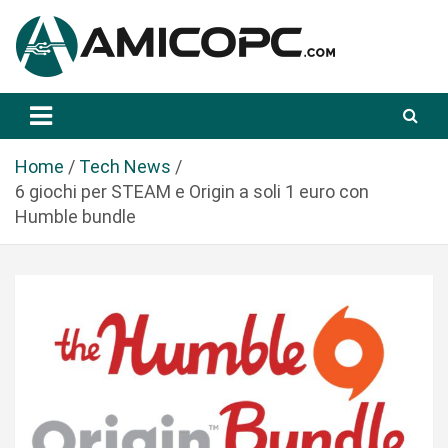
S
a
l
t
Novità Tecnologiche: Guide e News
Amicopc.com
a
a
l
Home
Tech News
c
6 giochi per STEAM e Origin a soli 1 euro con
o
Humble bundle
n
t
e
n
u
t
o