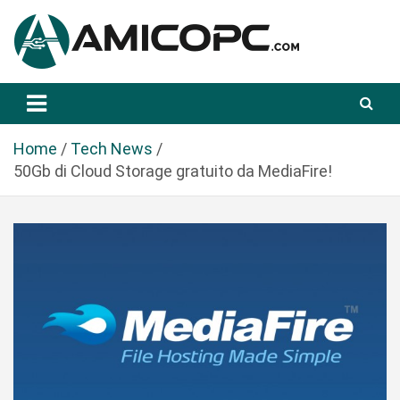
S
a
l
t
Novità Tecnologiche: Guide e News
Amicopc.com
a
a
l
Home
Tech News
c
50Gb di Cloud Storage gratuito da MediaFire!
o
n
t
e
n
u
t
o