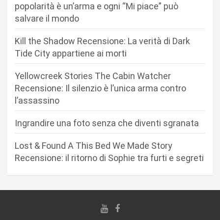
n
popolarità è un’arma e ogni “Mi piace” può
salvare il mondo
e
a
Kill the Shadow Recensione: La verità di Dark
r
Tide City appartiene ai morti
t
Yellowcreek Stories The Cabin Watcher
i
Recensione: Il silenzio è l’unica arma contro
c
l’assassino
o
Ingrandire una foto senza che diventi sgranata
l
i
Lost & Found A This Bed We Made Story
Recensione: il ritorno di Sophie tra furti e segreti