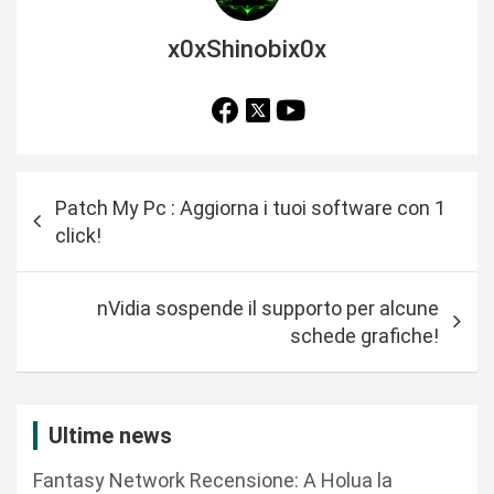
x0xShinobix0x
N
Patch My Pc : Aggiorna i tuoi software con 1
a
click!
v
i
nVidia sospende il supporto per alcune
g
schede grafiche!
a
z
i
Ultime news
o
Fantasy Network Recensione: A Holua la