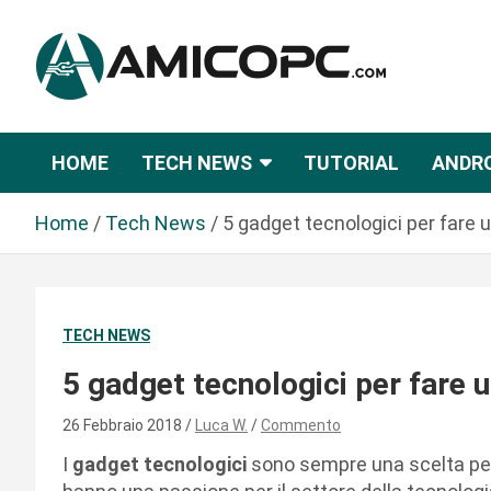
S
a
l
t
Novità Tecnologiche: Guide e News
Amicopc.com
a
a
HOME
TECH NEWS
TUTORIAL
ANDR
l
c
Home
Tech News
5 gadget tecnologici per fare 
o
n
t
e
TECH NEWS
n
u
5 gadget tecnologici per fare 
t
o
26 Febbraio 2018
Luca W.
Commento
I
gadget tecnologici
sono sempre una scelta perf