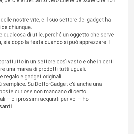
a, però è altrettanto vero che le persone che non
.
delle nostre vite, e il suo settore dei gadget ha
lice chiunque.
re qualcosa di utile, perché un oggetto che serve
, sia dopo la festa quando si può apprezzare il
prattutto in un settore così vasto e che in certi
e una marea di prodotti tutti uguali.
ee regalo e gadget originali
iù semplice. Su DottorGadget c’è anche una
roposte curiose non mancano di certo.
li – o i prossimi acquisti per voi – ho
santi
.