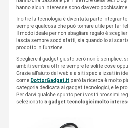
hanno una passione per il settore della tecnologi
hanno alcun interesse sono davvero pochissime
Inoltre la tecnologia è diventata parte integrante 
sempre qualcosa che può tornare utile per far fe
Il modo ideale per non sbagliare regalo è sceglie
lascia sempre soddisfatti, sia quando lo si scarta
prodotto in funzione.
Scegliere il gadget giusto però non è semplice, so
ambiti sembra offrire sempre le solite cose oppur
Grazie all’aiuto del web e a siti specializzati in id
come
DottorGadget.it
però la ricerca è molto p
categoria dedicata ai gadget tecnologici, e le p
Per darvi qualche spunto per i vostri prossimi rega
selezionato
5 gadget tecnologici molto interes