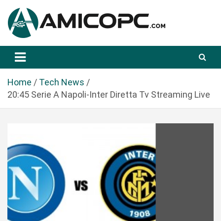
S
a
l
t
Novità Tecnologiche: Guide e News
Amicopc.com
a
a
l
Home
Tech News
c
20:45 Serie A Napoli-Inter Diretta Tv Streaming Live
o
n
t
e
n
u
t
o