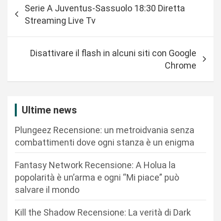
Serie A Juventus-Sassuolo 18:30 Diretta
a
Streaming Live Tv
v
i
Disattivare il flash in alcuni siti con Google
g
Chrome
a
z
i
Ultime news
o
Plungeez Recensione: un metroidvania senza
n
combattimenti dove ogni stanza è un enigma
e
Fantasy Network Recensione: A Holua la
a
popolarità è un’arma e ogni “Mi piace” può
r
salvare il mondo
t
Kill the Shadow Recensione: La verità di Dark
i